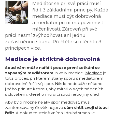
Mediátor se při své práci musí
řídit 3 základními principy. Každá
mediace musí být dobrovolná
a mediátor při ní má povinnost
mlčenlivosti. Zároveň při své
práci nesmí zvýhodňovat ani jednu
zúčastněnou stranu. Přečtěte si o těchto 3
principech více.
Mediace je striktně dobrovolná
Soud vám může nařídit pouze první setkání se
zapsaným mediátorem
, nikoliv mediaci.
Mediace
je
totiž proces, při kterém strany sporu s mediátorem
dobrovolně řeší svůj spor. Nikdo nedokáže někoho
jiného přinutit k tomu, aby mluvil o svých trápeních
s člověkem, kterého mu určí soud nebo jiný úřad.
Aby bylo možné nějaký spor mediovat, musí
zainteresovaný člověk nejprve
sám chtít svoji situaci
řešit
. A pokud to stejně vnímá i druhá strana, je