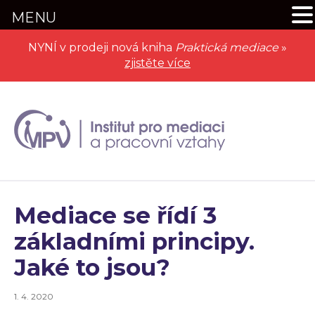
MENU
NYNÍ v prodeji nová kniha
Praktická mediace
»
zjistěte více
Mediace se řídí 3
základními principy.
Jaké to jsou?
1. 4. 2020