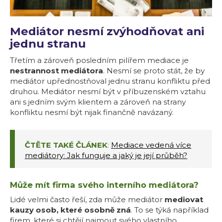
Mediátor nesmí zvýhodňovat ani
jednu stranu
Třetím a zároveň posledním pilířem mediace je
nestrannost mediátora
. Nesmí se proto stát, že by
mediátor upřednostňoval jednu stranu konfliktu před
druhou. Mediátor nesmí být v příbuzenském vztahu
ani s jedním svým klientem a zároveň na strany
konfliktu nesmí být nijak finančně navázaný.
ČTĚTE TAKÉ ČLÁNEK
:
Mediace vedená více
mediátory: Jak funguje a jaký je její průběh?
Může mít firma svého interního mediátora?
Lidé velmi často řeší, zda může mediátor
mediovat
kauzy osob, které osobně zná
. To se týká například
firem, které si chtějí najmout svého vlastního