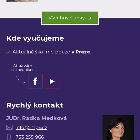
›
Všechny články
Kde vyučujeme
Aktuálně školíme pouze
v Praze
.
Ať už vám
nic neunikne
Rychlý kontakt
JUDr. Radka Medková
info@impv.cz
733 255 966