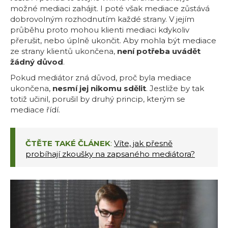
možné mediaci zahájit. I poté však mediace zůstává
dobrovolným rozhodnutím každé strany. V jejím
průběhu proto mohou klienti mediaci kdykoliv
přerušit, nebo úplně ukončit. Aby mohla být mediace
ze strany klientů ukončena,
není potřeba uvádět
žádný důvod
.
Pokud mediátor zná důvod, proč byla mediace
ukončena,
nesmí jej nikomu sdělit
. Jestliže by tak
totiž učinil, porušil by druhý princip, kterým se
mediace řídí.
ČTĚTE TAKÉ ČLÁNEK
:
Víte, jak přesně
probíhají zkoušky na zapsaného mediátora?