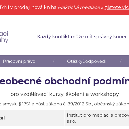
YNÍ v prodeji nová kniha
Praktická mediace
»
zjistěte ví
Každý konflikt může mít správný konec
Pracovní právo
Otázky&odpovědi
eobecné obchodní podmí
pro vzdělávací kurzy, školení a workshopy
e smyslu § 1751 a násl. zákona č. 89/2012 Sb., občanský zákon
Institut pro mediaci a praco
el
s.r.o.