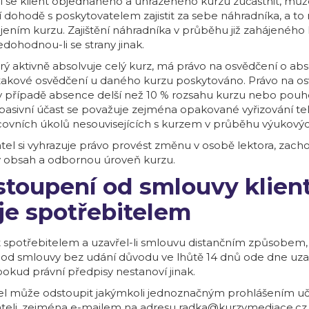
 se klient objednaného a uhrazeného kurzu zúčastnit, mů
 dohodě s poskytovatelem zajistit za sebe náhradníka, a to 
jením kurzu. Zajištění náhradníka v průběhu již zahájeného
dohodnou-li se strany jinak.
erý aktivně absolvuje celý kurz, má právo na osvědčení o abs
takové osvědčení u daného kurzu poskytováno. Právo na o
v případě absence delší než 10 % rozsahu kurzu nebo pouh
a pasivní účast se považuje zejména opakované vyřizování te
ovních úkolů nesouvisejících s kurzem v průběhu výukovýc
tel si vyhrazuje právo provést změnu v osobě lektora, zacho
 obsah a odbornou úroveň kurzu.
stoupení od smlouvy klien
 je spotřebitelem
ent spotřebitelem a uzavřel-li smlouvu distančním způsobem
 od smlouvy bez udání důvodu ve lhůtě 14 dnů ode dne uza
pokud právní předpisy nestanoví jinak.
el může odstoupit jakýmkoli jednoznačným prohlášením uč
teli, zejména e-mailem na adresu radka@kurzymediace.c