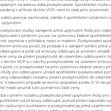
aslaným na adresu sídla poskytovatele. Spotřebitel může v
uvedený v příloze těchto VOP, není to však jeho povinností.
 odstoupení je zachována, odešle-li spotřebitel oznámení 
m uplynutím.
 poskytování služby zahájeno před uplynutím lhůty pro odst
kytovatel s plněním pouze na výslovnou žádost spotřebite
lně, zejména v přihlášce nebo e-mailem. Poskytovatel spot
řením smlouvy poučí, že požádá-li o zahájení plnění před 
 odstoupení a poté od smlouvy odstoupí, je povinen uhrad
nané ceny za plnění poskytnuté do okamžiku odstoupení; to
v těchto VOP a v návrhu poskytovatele na uzavření smlouvy
el poté, co poskytovatel na jeho výslovnou žádost začal s p
 lhůty pro odstoupení, uhradí spotřebitel poskytovateli p
ceny odpovídající rozsahu plnění poskytnutého do okamži
í. V takovém případě se storno poplatek podle čl. VI neupl
itel hradí výlučně tuto poměrnou část ceny.
lužba v plném rozsahu poskytnuta před uplynutím lhůty pro
otřebitel od smlouvy odstoupit, pokud plnění započalo s 
m výslovným souhlasem a poskytovatel jej před uzavření
e poskytnutím plnění právo odstoupit od smlouvy zaniká.