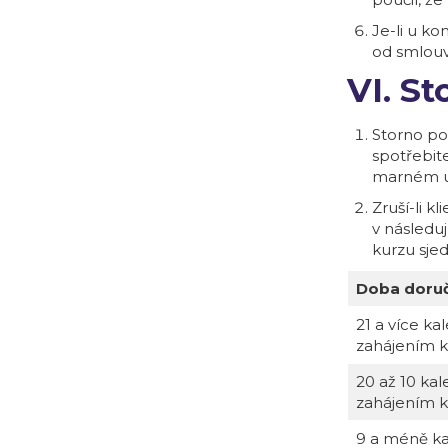
Je-li u k
od smlouv
VI. S
Storno po
spotřebit
marném up
Zruší-li k
v následuj
kurzu sjed
Doba doruč
21 a více k
zahájením k
20 až 10 ka
zahájením k
9 a méně ka