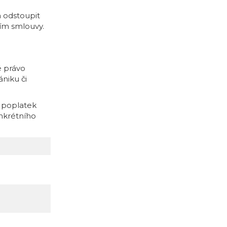
a odstoupit
ím smlouvy.
é právo
niku či
o poplatek
onkrétního