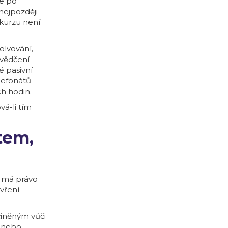
že po
nejpozději
 kurzu není
olvování,
svědčení
é pasivní
lefonátů
h hodin.
vá-li tím
tem,
, má právo
vření
iněným vůči
z nebo