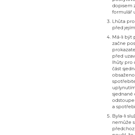
dopisem z
formulář 
Lhůta pro
před její
Má-li být
začne pos
prokazate
před uzav
lhůty pro
část sjed
obsaženo 
spotřebit
uplynutím
sjednané 
odstoupen
a spotřeb
Byla-li s
nemůže sp
předchozí
poučil, ž