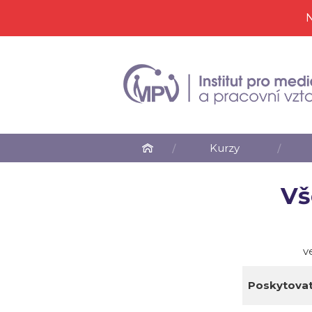
N
Kurzy
Vš
v
Poskytovat