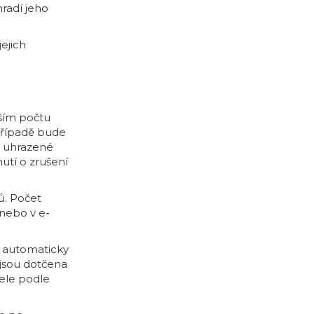
hradí jeho
ejich
žším počtu
 případě bude
é uhrazené
utí o zrušení
ů. Počet
nebo v e-
i automaticky
jsou dotčena
tele podle