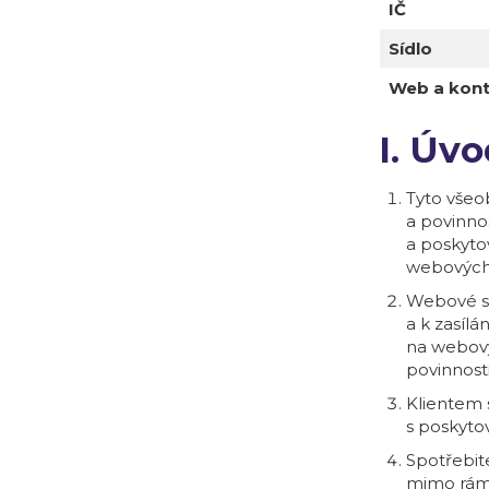
IČ
Sídlo
Web a kont
I. Úv
Tyto všeo
a povinnos
a poskyto
webových
Webové st
a k zasíl
na webový
povinnosti
Klientem 
s poskyto
Spotřebit
mimo rám