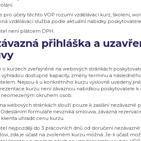
olání.
e pro účely těchto VOP rozumí vzdělávací kurz, školení, w
bná vzdělávací služba podle aktuální nabídky poskytovatele
tel není plátcem DPH.
ezávazná přihláška a uzavře
uvy
 o kurzech zveřejněné na webových stránkách poskytovate
 výhradou dostupné kapacity, změny termínu a následného
telem. Nejsou-li u konkrétního kurzu výslovně uvedeny jin
ezentace kurzu není závaznou nabídkou poskytovatele k 
s neomezeným okruhem osob.
na webových stránkách slouží pouze k zaslání nezávazné p
 Odesláním formuláře nevzniká smlouva, závazná rezervace
klienta uhradit cenu kurzu.
tel nejpozději do 3 pracovních dnů od doručení nezávazné 
ntovi, zda je účast na zvoleném kurzu možná. Je-li účast mož