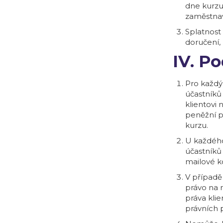
dne kurzu.
zaměstnav
Splatnost
doručení,
IV. P
Pro každý
účastníků
klientovi
peněžní p
kurzu.
U každého
účastníků
mailové k
V případě 
právo na 
práva klie
právních 