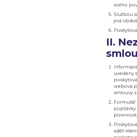
svého pov
Službou s
jiná obdo
Poskytova
II. N
smlo
Informace
uvedeny s
poskytova
webová pr
smlouvy 
Formulář 
poptávky.
povinnost 
Poskytova
sdělí klie