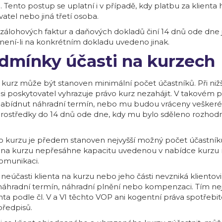
 Tento postup se uplatní i v případě, kdy platbu za klienta 
atel nebo jiná třetí osoba.
 zálohových faktur a daňových dokladů činí 14 dnů ode dne j
 není-li na konkrétním dokladu uvedeno jinak.
odmínky účasti na kurzech
 kurz může být stanoven minimální počet účastníků. Při ni
 si poskytovatel vyhrazuje právo kurz nezahájit. V takovém
 nabídnut náhradní termín, nebo mu budou vráceny vešker
rostředky do 14 dnů ode dne, kdy mu bylo sděleno rozhodn
 kurzu je předem stanoven nejvyšší možný počet účastník
 na kurzu nepřesáhne kapacitu uvedenou v nabídce kurzu 
omunikaci.
neúčasti klienta na kurzu nebo jeho části nevzniká klientov
náhradní termín, náhradní plnění nebo kompenzaci. Tím ne
nta podle čl. V a VI těchto VOP ani kogentní práva spotřebi
předpisů.