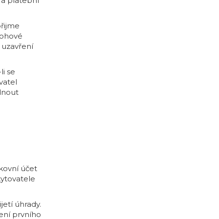
 a platební
přijme
lohové
 uzavření
li se
vatel
dnout
kovní účet
kytovatele
jetí úhrady.
čení prvního