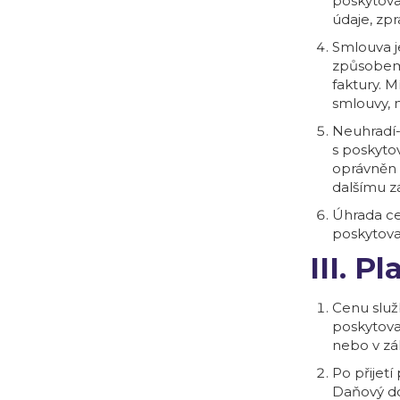
poskytova
údaje, zpr
Smlouva j
způsobem 
faktury. 
smlouvy, 
Neuhradí-l
s poskyto
oprávněn 
dalšímu z
Úhrada ce
poskytova
III. 
Cenu služ
poskytova
nebo v zá
Po přijetí
Daňový dok