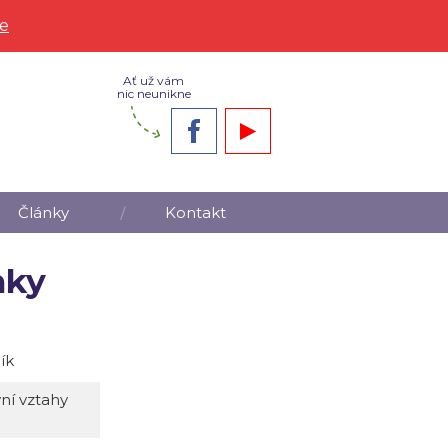
ce
Ať už vám
nic neunikne
Články
Kontakt
nky
ík
vní vztahy