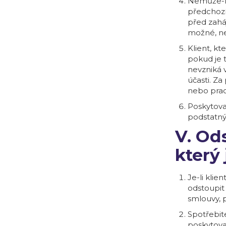
Nemůže-li
předchozí
před zahá
možné, ne
Klient, kt
pokud je 
nevzniká 
účasti. Z
nebo prac
Poskytova
podstatný
V. Od
který
Je-li kli
odstoupit
smlouvy, 
Spotřebit
poskytova