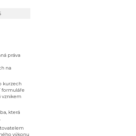
5
mná práva
ch na
o kurzech
í formuláře
i vznikem
ba, která
.
ytovatelem
tného výkonu