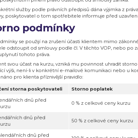
onkrétní služby podle právních předpisů dána výjimka z práv
y, poskytovatel o tom spotřebitele informuje před uzavřen
torno podmínky
dmínky se použijí na zrušení účasti klientem mimo zákonn
ele odstoupit od smlouvy podle čl. V těchto VOP, nebo po zá
lynutí tohoto práva.
lient svou účast na kurzu, vzniká mu povinnost uhradit storn
ící výši, není-li v konkrétní e-mailové komunikaci nebo u k
náno pro klienta příznivější pravidlo:
ení storna poskytovateli
Storno poplatek
alendářních dnů před
0 % z celkové ceny kurzu
urzu
lendářních dnů před
50 % z celkové ceny kurzu
urzu
lendářních dnů před