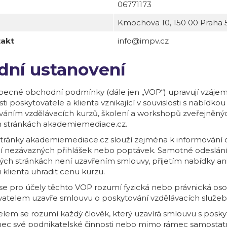
06771173
Kmochova 10, 150 00 Praha 
akt
info@impv.cz
odní ustanovení
becné obchodní podmínky (dále jen „VOP“) upravují vzáje
ti poskytovatele a klienta vznikající v souvislosti s nabídkou
váním vzdělávacích kurzů, školení a workshopů zveřejněný
 stránkách akademiemediace.cz.
ránky akademiemediace.cz slouží zejména k informování 
ání nezávazných přihlášek nebo poptávek. Samotné odeslán
ch stránkách není uzavřením smlouvy, přijetím nabídky an
 klienta uhradit cenu kurzu.
se pro účely těchto VOP rozumí fyzická nebo právnická oso
vatelem uzavře smlouvu o poskytování vzdělávacích služeb
elem se rozumí každý člověk, který uzavírá smlouvu s posk
ec své podnikatelské činnosti nebo mimo rámec samosta