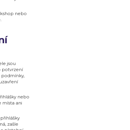
orkshop nebo
.
ní
le jsou
 potvrzení
é podmínky,
uzavření
řihlášky nebo
 místa ani
přihlášky
ná, zašle