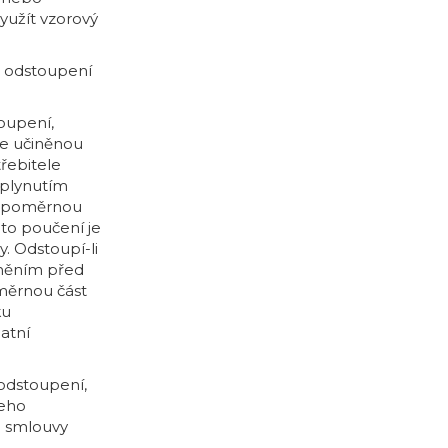
yužít vzorový
o odstoupení
oupení,
le učiněnou
řebitele
uplynutím
it poměrnou
to poučení je
. Odstoupí-li
lněním před
oměrnou část
ku
atní
 odstoupení,
jeho
m smlouvy