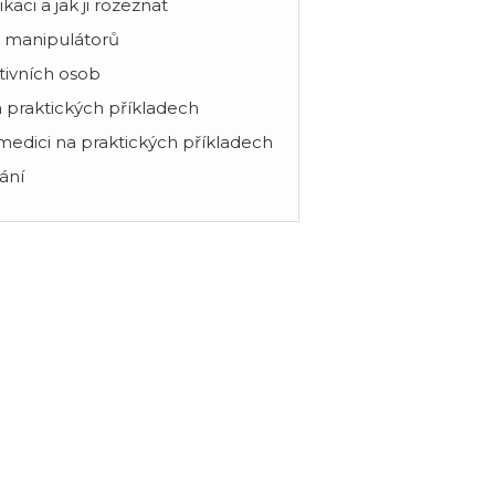
aci a jak ji rozeznat
ky manipulátorů
ativních osob
a praktických příkladech
 medici na praktických příkladech
vání