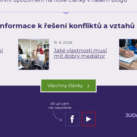
 informace k řešení konfliktů a vztahů 
19. 6. 2026
ní
Jaké vlastnosti musí
mít dobrý mediátor
›
Všechny články
Ať už vám
nic neunikne
JUD