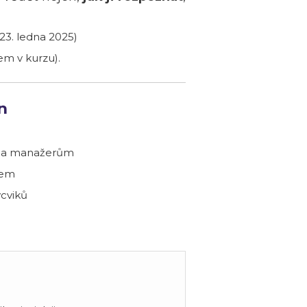
23. ledna 2025)
em v kurzu).
n
 a manažerům
rem
cviků