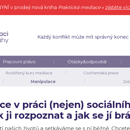
YNÍ v prodeji nová kniha
Praktická mediace
»
zjistěte ví
Každý konflikt může mít správný konec
Pracovní právo
Otázky&odpovědi
Rozšířený kurz mediace
Cochemská praxe
Manipulace
Zvl
e v práci (nejen) sociální
 ji rozpoznat a jak se jí br
í našich životů a setkáváme se s ní běžně. Chcet