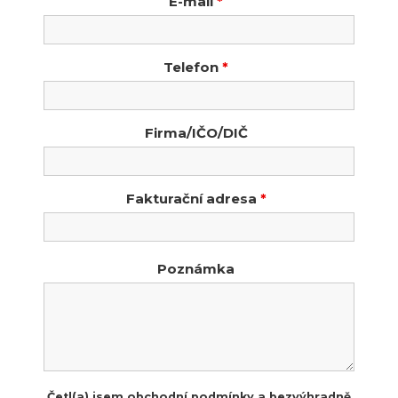
E-mail
*
Telefon
*
Firma/IČO/DIČ
Fakturační adresa
*
Poznámka
Četl(a) jsem obchodní podmínky a bezvýhradně