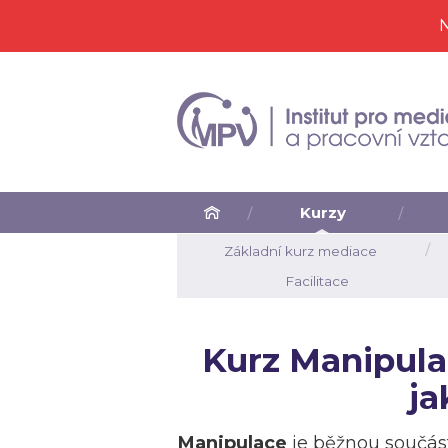
N
Kurzy
Základní kurz mediace
Facilitace
Kurz
Manipulac
jak
Manipulace
je běžnou součást