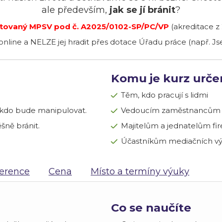
ale především,
jak se jí bránit
?
ditovaný MPSV pod č. A2025/0102-SP/PC/VP
(akreditace z 
nline a NELZE jej hradit přes dotace Úřadu práce (např. Js
Komu je kurz urče
Těm, kdo pracují s lidmi
ěkdo bude manipulovat.
Vedoucím zaměstnancům
ně bránit.
Majitelům a jednatelům fi
Účastníkům mediačních vý
erence
Cena
Místo a termíny výuky
Co se naučíte