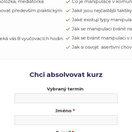
holožka, mediátorka
Co je manipulace v komunik
novat především praktickým
Jaké jsou nejčastější takti
Jaké existují typy manipul
Jak se manipulaci bránit n
Jak se bránit manipulaci v
eká vás 8 vyučovacích hodin.
Jak si osvojit asertivní cho
Chci absolvovat kurz
Vybraný termín
Jméno
*