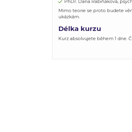
PhDr. Dana Rabiňáková, psyc
Mimo teorie se proto budete vě
ukázkám.
Délka kurzu
Kurz absolvujete během 1 dne. Č