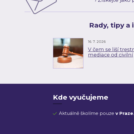
Rady, tipy a
16. 7. 2026
V čem se liší trest
mediace od civilní
Kde vyučujeme
Aktuálně školíme pouze
v Praze
.