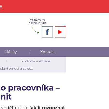
ce
Ať už vám
nic neunikne
Články
Kontakt
Rodinná mediace
ádání emocí a stresu
ho pracovníka
–
ánit
e vědět nejen,
jak ji rozpoznat
,