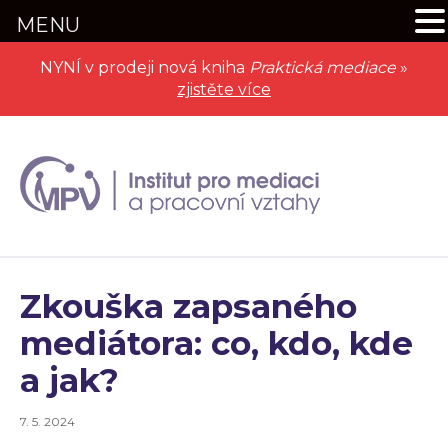
MENU
NYNÍ v prodeji nová kniha
Praktická mediace
»
zjistěte více
Zkouška zapsaného
mediátora: co, kdo, kde
a jak?
7. 5. 2024