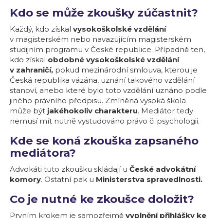
Kdo se může zkoušky zúčastnit?
Každý, kdo získal
vysokoškolské vzdělání
v magisterském nebo navazujícím magisterském
studijním programu v České republice. Případně ten,
kdo získal
obdobné vysokoškolské vzdělání
v zahraničí,
pokud mezinárodní smlouva, kterou je
Česká republika vázána, uznání takového vzdělání
stanoví, anebo které bylo toto vzdělání uznáno podle
jiného právního předpisu. Zmíněná vysoká škola
může být
jakéhokoliv charakteru
. Mediátor tedy
nemusí mít nutně vystudováno právo či psychologii.
Kde se koná zkouška zapsaného
mediátora?
Advokáti tuto zkoušku skládají u
České advokátní
komory
. Ostatní pak u
Ministerstva spravedlnosti.
Co je nutné ke zkoušce doložit?
Prvním krokem je samozřejmě
vyplnění přihlášky ke