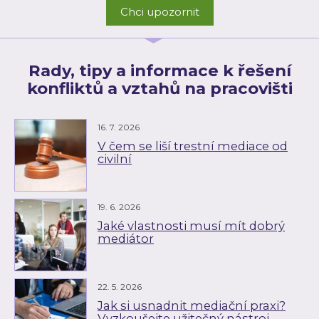
Chci upozornit
Rady, tipy a informace k řešení
konfliktů a vztahů na pracovišti
16. 7. 2026
V čem se liší trestní mediace od
civilní
19. 6. 2026
Jaké vlastnosti musí mít dobrý
mediátor
22. 5. 2026
Jak si usnadnit mediační praxi?
Vyzkoušejte užitečný nástroj