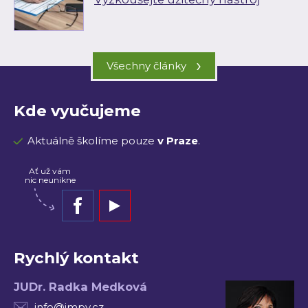
›
Všechny články
Kde vyučujeme
Aktuálně školíme pouze
v Praze
.
Ať už vám
nic neunikne
Rychlý kontakt
JUDr. Radka Medková
info@impv.cz