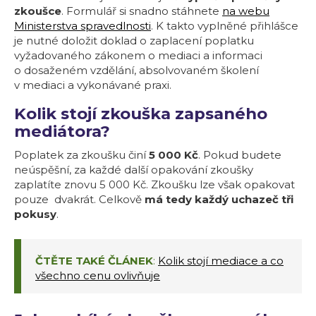
zkoušce
. Formulář si snadno stáhnete
na webu
Ministerstva spravedlnosti
. K takto vyplněné přihlášce
je nutné doložit doklad o zaplacení poplatku
vyžadovaného zákonem o mediaci a informaci
o dosaženém vzdělání, absolvovaném školení
v mediaci a vykonávané praxi.
Kolik stojí zkouška zapsaného
mediátora?
Poplatek za zkoušku činí
5 000 Kč
. Pokud budete
neúspěšní, za každé další opakování zkoušky
zaplatíte znovu 5 000 Kč. Zkoušku lze však opakovat
pouze dvakrát. Celkově
má tedy každý uchazeč tři
pokusy
.
ČTĚTE TAKÉ ČLÁNEK
:
Kolik stojí mediace a co
všechno cenu ovlivňuje