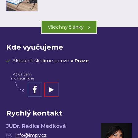
›
Všechny články
Kde vyučujeme
Aktuálně školíme pouze
v Praze
.
Ať už vám
nic neunikne
Rychlý kontakt
JUDr. Radka Medková
info@impv.cz