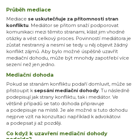
Průběh mediace
Mediace
se uskutečňuje za přítomnosti stran
konfliktu
. Mediátor se přitom snaží podporovat
komunikaci mezi těmito stranami, klást jim vhodné
otázky a vést celkový proces. Povinností mediátora je
zůstat nestranný a nesmí se tedy u něj objevit žádný
konflikt zájmů. Aby bylo možné úspěšně uzavřít
mediační dohodu, může být mnohdy zapotřebí více
sezení než jen jedno.
Mediační dohoda
Pokud se stranám konfliktu podaří domluvit, může se
přistoupit k
sepsání mediační dohody
. Tu následně
podepisují jak strany konfliktu, tak i mediátor. Ve
většině případů se tato dohoda připravuje
a podepisuje na místě. Je ale možné si tuto dohodu
nejprve vzít na konzultaci například k advokátovi
a podepsat ji až později.
Co když k uzavření mediační dohody