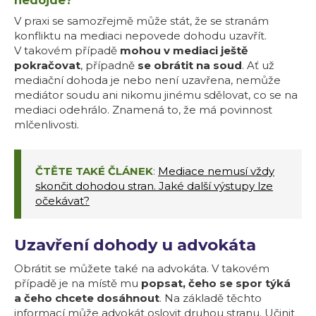
nedojde?
V praxi se samozřejmě může stát, že se stranám
konfliktu na mediaci nepovede dohodu uzavřít.
V takovém případě
mohou v mediaci ještě
pokračovat
, případně
se obrátit na soud
. Ať už
mediační dohoda je nebo není uzavřena, nemůže
mediátor soudu ani nikomu jinému sdělovat, co se na
mediaci odehrálo. Znamená to, že má povinnost
mlčenlivosti.
ČTĚTE TAKÉ ČLÁNEK
:
Mediace nemusí vždy
skončit dohodou stran. Jaké další výstupy lze
očekávat?
Uzavření dohody u advokáta
Obrátit se můžete také na advokáta. V takovém
případě je na místě mu
popsat, čeho se spor týká
a čeho chcete dosáhnout
. Na základě těchto
informací může advokát oslovit druhou stranu. Učinit