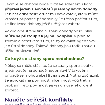
Jakmile se dohoda bude blížit ke zdárnému konci,
připraví jeden z advokátů písemný návrh dohody
.
Ten následně zašle druhému advokátovi, který může
vznášet případné připomínky. Je třeba počítat s tím,
že finalizace dohody ještě určitý čas zabere.
Pokud obě strany finální znění dohody odsouhlasí,
může se přistoupit k jejímu podpisu
. V praxi se
zpravidla nesetkáte s tím, že by advokáti vyjednávali
jen ústní dohody. Takové dohody jsou totiž u soudu
těžko prokazatelné.
Co když se strany sporu nedohodnou?
Někdy se může stát i to, že se strany sporu zkrátka
a jednoduše na dohodě nedomluví. V takovém
případě se mohou
obrátit na soud
. Nutno zdůraznit,
že advokát má povinnost mlčenlivosti vůči třetím
osobám. Této povinnosti jej však může jeho klient
zprostit.
Naučte se řešit konflikty