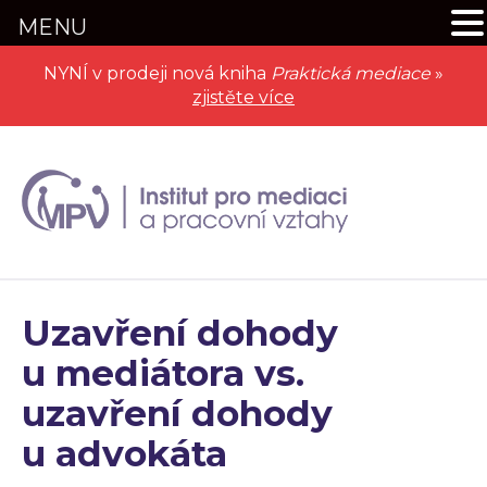
MENU
NYNÍ v prodeji nová kniha
Praktická mediace
»
zjistěte více
Uzavření dohody
u mediátora vs.
uzavření dohody
u advokáta