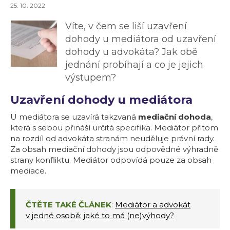
25. 10. 2022
Víte, v čem se liší uzavření
dohody u mediátora od uzavření
dohody u advokáta? Jak obě
jednání probíhají a co je jejich
výstupem?
Uzavření dohody u mediátora
U mediátora se uzavírá takzvaná
mediační dohoda
,
která s sebou přináší určitá specifika. Mediátor přitom
na rozdíl od advokáta stranám neuděluje právní rady.
Za obsah mediační dohody jsou odpovědné výhradně
strany konfliktu. Mediátor odpovídá pouze za obsah
mediace.
ČTĚTE TAKÉ ČLÁNEK
:
Mediátor a advokát
v jedné osobě: jaké to má (ne)výhody?