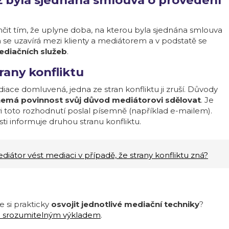
ž byla sjednána smlouva o provedení
it tím, že uplyne doba, na kterou byla sjednána smlouva
se uzavírá mezi klienty a mediátorem a v podstatě se
diačních služeb
.
any konfliktu
iace domluvená, jedna ze stran konfliktu ji zruší. Důvody
nemá povinnost svůj důvod mediátorovi sdělovat
. Je
i toto rozhodnutí poslal písemně (například e-mailem).
ti informuje druhou stranu konfliktu.
iátor vést mediaci v případě, že strany konfliktu zná?
 si prakticky
osvojit jednotlivé mediační techniky
?
e srozumitelným výkladem
.