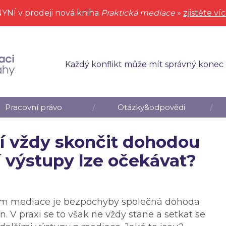
YNÍ v prodeji nová kniha
Praktická mediace
»
zjistěte ví
Každý konflikt může mít správný konec
Pracovní právo
Otázky&odpovědi
 vždy skončit dohodou
í výstupy lze očekávat?
ím mediace je bezpochyby společná dohoda
. V praxi se to však ne vždy stane a setkat se