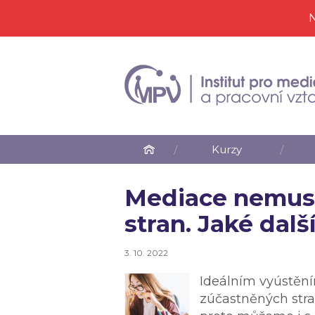
N
Kurzy
Mediace nemusí
stran. Jaké dalš
3. 10. 2022
Ideálním vyústěn
zúčastněných stran