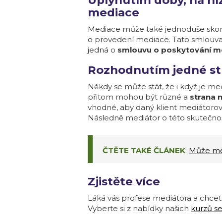
Uplynutím doby, na ní
mediace
Mediace může také jednoduše skonč
o provedení mediace. Tato smlouva 
jedná o
smlouvu o poskytování me
Rozhodnutím jedné str
Někdy se může stát, že i když je med
přitom mohou být různé a
strana 
vhodné, aby daný klient mediátorov
Následně mediátor o této skutečnos
ČTĚTE TAKÉ ČLÁNEK
:
Může med
Zjistěte více
Láká vás profese mediátora a chcete
Vyberte si z nabídky našich
kurzů s