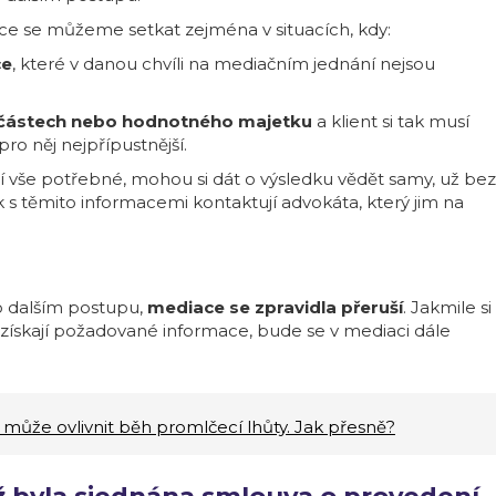
 se můžeme setkat zejména v situacích, kdy:
ce
, které v danou chvíli na mediačním jednání nejsou
h částech nebo hodnotného majetku
a klient si tak musí
 pro něj nejpřípustnější.
lí vše potřebné, mohou si dát o výsledku vědět samy, už bez
k s těmito informacemi kontaktují advokáta, který jim na
o dalším postupu,
mediace se zpravidla přeruší
. Jakmile si
 získají požadované informace, bude se v mediaci dále
může ovlivnit běh promlčecí lhůty. Jak přesně?