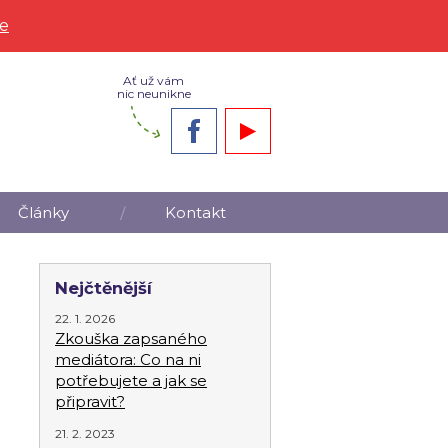
ce
Ať už vám
nic neunikne
Články
Kontakt
Nejčtěnější
22. 1. 2026
Zkouška zapsaného
mediátora: Co na ni
potřebujete a jak se
připravit?
21. 2. 2023