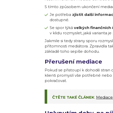
S tímto způsobem ukončení mediace
Je potřeba
zjistit další informa
dostupné.
Se spor týká
velkých finančníc
v klidu rozmyslet, jaká varianta je
Jakmile si tedy strany sporu rozmys
přítomnosti mediátora. Zpravidla ta
základě toho sepíše dohodu.
Přerušení mediace
Pokud se přistoupí k dohodě stran 
klienti promyslí vše potřebné nebo
pokračovat.
ČTĚTE TAKÉ ČLÁNEK
:
Mediace 