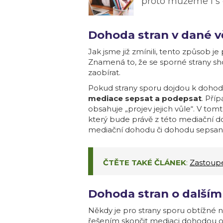
proto můžeme i s 
Dohoda stran v dané v
Jak jsme již zmínili, tento způsob 
Znamená to, že se sporné strany sho
zaobírat.
Pokud strany sporu dojdou k dohod
mediace sepsat a podepsat
. Pří
obsahuje „projev jejich vůle“. V tom
který bude právě z této mediační d
mediační dohodu či dohodu sepsan
ČTĚTE TAKÉ ČLÁNEK
:
Zastoupe
Dohoda stran o další
Někdy je pro strany sporu obtížné 
řešením skončit mediaci dohodou o