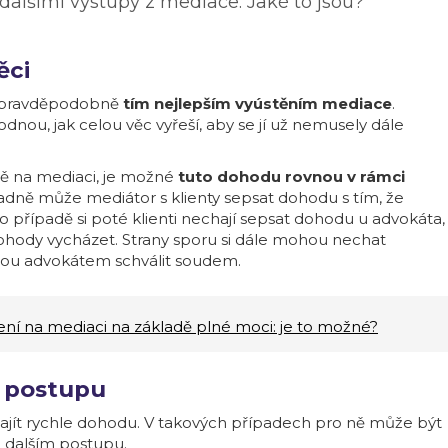
dalšími výstupy z mediace. Jaké to jsou?
ěci
je pravděpodobně
tím nejlepším vyústěním mediace
.
dnou, jak celou věc vyřeší, aby se jí už nemusely dále
ě na mediaci, je možné
tuto dohodu rovnou v rámci
padně může mediátor s klienty sepsat dohodu s tím, že
to případě si poté klienti nechají sepsat dohodu u advokáta,
ohody vycházet. Strany sporu si dále mohou nechat
ou advokátem schválit soudem.
ní na mediaci na základě plné moci: je to možné?
m postupu
najít rychle dohodu. V takových případech pro ně může být
 dalším postupu.