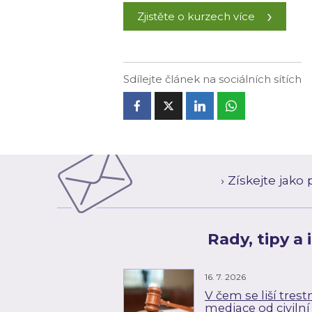
Zjistěte o kurzech více
Sdílejte článek na sociálních sítích
› Získejte jak
Rady, tipy a
16. 7. 2026
V čem se liší trest
mediace od civilní