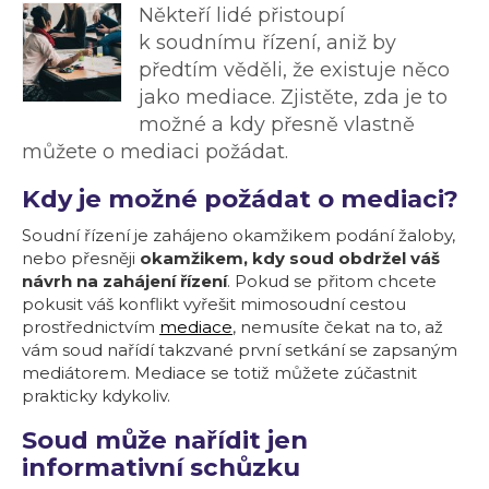
Někteří lidé přistoupí
k soudnímu řízení, aniž by
předtím věděli, že existuje něco
jako mediace. Zjistěte, zda je to
možné a kdy přesně vlastně
můžete o mediaci požádat.
Kdy je možné požádat o mediaci?
Soudní řízení je zahájeno okamžikem podání žaloby,
nebo přesněji
okamžikem, kdy soud obdržel váš
návrh na zahájení řízení
. Pokud se přitom chcete
pokusit váš konflikt vyřešit mimosoudní cestou
prostřednictvím
mediace
, nemusíte čekat na to, až
vám soud nařídí takzvané první setkání se zapsaným
mediátorem. Mediace se totiž můžete zúčastnit
prakticky kdykoliv.
Soud může nařídit jen
informativní schůzku