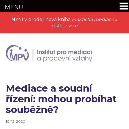
MENU
NYNÍ v prodeji nová kniha
Praktická mediace
»
zjistěte více
Mediace a soudní
řízení: mohou probíhat
souběžně?
10. 12. 2020