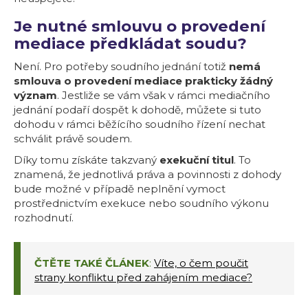
Je nutné smlouvu o provedení
mediace předkládat soudu?
Není. Pro potřeby soudního jednání totiž
nemá
smlouva o provedení mediace prakticky žádný
význam
. Jestliže se vám však v rámci mediačního
jednání podaří dospět k dohodě, můžete si tuto
dohodu v rámci běžícího soudního řízení nechat
schválit právě soudem.
Díky tomu získáte takzvaný
exekuční titul
. To
znamená, že jednotlivá práva a povinnosti z dohody
bude možné v případě neplnění vymoct
prostřednictvím exekuce nebo soudního výkonu
rozhodnutí.
ČTĚTE TAKÉ ČLÁNEK
:
Víte, o čem poučit
strany konfliktu před zahájením mediace?