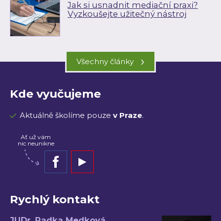
Jak si usnadnit mediační praxi?
Vyzkoušejte užitečný nástroj
›
Všechny články
Kde vyučujeme
Aktuálně školíme pouze
v Praze
.
Ať už vám
nic neunikne
Rychlý kontakt
JUDr. Radka Medková