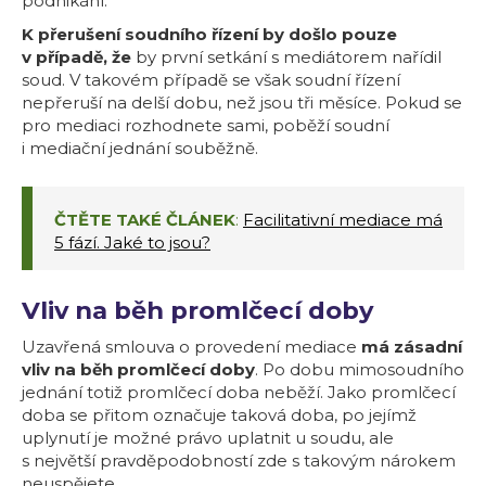
podnikání.
K přerušení soudního řízení by došlo pouze
v případě, že
by první setkání s mediátorem nařídil
soud. V takovém případě se však soudní řízení
nepřeruší na delší dobu, než jsou tři měsíce. Pokud se
pro mediaci rozhodnete sami, poběží soudní
i mediační jednání souběžně.
ČTĚTE TAKÉ ČLÁNEK
:
Facilitativní mediace má
5 fází. Jaké to jsou?
Vliv na běh promlčecí doby
Uzavřená smlouva o provedení mediace
má zásadní
vliv na běh promlčecí doby
. Po dobu mimosoudního
jednání totiž promlčecí doba neběží. Jako promlčecí
doba se přitom označuje taková doba, po jejímž
uplynutí je možné právo uplatnit u soudu, ale
s největší pravděpodobností zde s takovým nárokem
neuspějete.