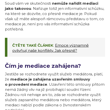
Soud vám ve skutečnosti
nemůže nařídit mediaci
jako takovou
. Nařizuje totiž jen informativní schůzku,
na které se dozvíte, co přesně mediace je. Pokud
však už máte alespoň rámcovou představu o tom, co
mediace je, není pro vás informativní schůzka
potřebná.
ČTĚTE TAKÉ ČLÁNEK
:
Emoce významně
ovlivňují naše konflikty. Jak přesně?
Čím je mediace zahájena?
Jestliže se rozhodnete využít služeb mediátora, platí,
že
mediace je zahájena uzavřením smlouvy
o provedení mediace
. Uzavření této smlouvy přitom
nemá žádný vliv na již probíhající soudní řízení.
Žádnou roli nehraje ani to, zda se rozhodnete využít
služeb zapsaného mediátora nebo mediátora, který
mediaci nabízí podle zákona o živnostenském