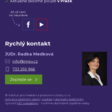
Aktuálně školíme pouze
v Praze
.
Ať už vám
nic neunikne
Rychlý kontakt
JUDr. Radka Medková
info@impv.cz
733 255 966
›
Zeptejte se
© Institut pro mediaci a pracovní vztahy s.r.o.
ochrana osobních údajů
|
cookies
|
obchodní podmínky
Vytvořil
MD webdesign
- tvoříme obchodně úspěšné weby