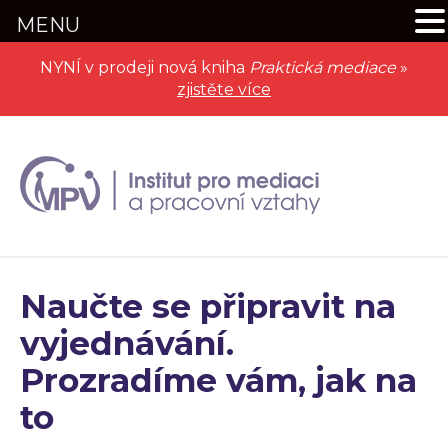
MENU
NYNÍ v prodeji nová kniha
Praktická mediace
»
zjistěte více
Naučte se připravit na
vyjednávání.
Prozradíme vám, jak na
to