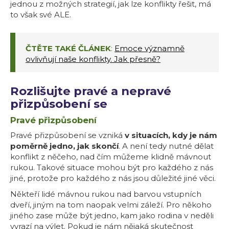
jednou z možných strategií, jak lze konflikty řešit, má
to však své ALE.
ČTĚTE TAKÉ ČLÁNEK
:
Emoce významně
ovlivňují naše konflikty. Jak přesně?
Rozlišujte pravé a nepravé
přizpůsobení se
Pravé přizpůsobení
Pravé přizpůsobení se vzniká
v situacích, kdy je nám
poměrně jedno, jak skončí
. A není tedy nutné dělat
konflikt z něčeho, nad čím můžeme klidně mávnout
rukou. Takové situace mohou být pro každého z nás
jiné, protože pro každého z nás jsou důležité jiné věci.
Někteří lidé mávnou rukou nad barvou vstupních
dveří, jiným na tom naopak velmi záleží. Pro někoho
jiného zase může být jedno, kam jako rodina v neděli
vyrazí na výlet. Pokud je nám nějaká skutečnost