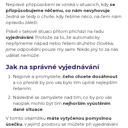
Nepravé přizpůsobení se vzniká v situacích, kdy
se
přizpůsobujeme něčemu, co nám nevyhovuje
.
Jedná se tedy o chvíle, kdy řešíme něco, na čem nám
opravdu záleží.
Právě v takové situaci přitom přichází na řadu
vyjednávání
. Protože za to, že automaticky
nepřijmeme nápad nebo řešení druhého člověka,
jsme odpovědní pouze my sami. Nikdo jiný to za nás
udělat nemůže.
Jak na správné vyjednávání
Nejprve si promyslete,
čeho chcete dosáhnout
a co přesně by pro vás bylo tím úplně nejlepším
řešením.
Následně se zamyslete nad tím, co by pro vás
naopak mohlo být tím
nejhorším vyústěním
dané situace
.
V tomto okamžiku
máte vytyčenou pomyslnou
úsečku
, v jejímž prostoru se můžete při vyjednávání