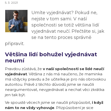
5. 3. 2021
Umíte vyjednávat? Pokud ne,
nejste v tom sami. V naší
společnosti se totiž většina lidí
vyjednávat neučí. Přečtěte si, jak
se na tento proces správně
připravit.
Většina lidí bohužel vyjednávat
neumí
Pravdou zůstává, že
v naší společnosti se lidé neučí
vyjednávat
. Většina z nás má naučeno, že maminka
má vždycky pravdu a že učitelka je pro nás obrovskou
autoritou. Právě z těchto důvodů jsme se naučili
neargumentovat, nevyjednávat a nechat věci zkrátka
jen tak být.
Ve spoustě věcech jsme se naučili přizpůsobit,
i když
nám to ne vždy vyhovuje
. Přizpůsobení je sice