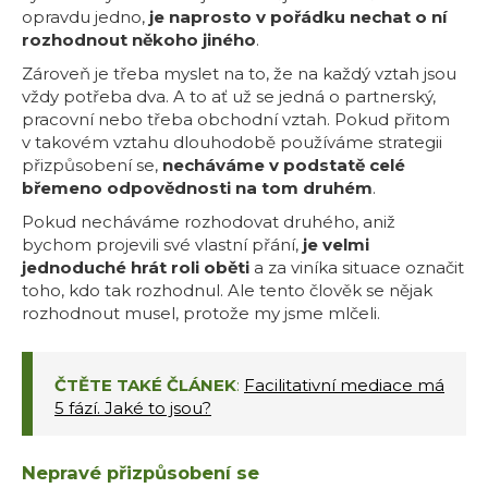
opravdu jedno,
je naprosto v pořádku nechat o ní
rozhodnout někoho jiného
.
Zároveň je třeba myslet na to, že na každý vztah jsou
vždy potřeba dva. A to ať už se jedná o partnerský,
pracovní nebo třeba obchodní vztah. Pokud přitom
v takovém vztahu dlouhodobě používáme strategii
přizpůsobení se,
necháváme v podstatě celé
břemeno odpovědnosti na tom druhém
.
Pokud necháváme rozhodovat druhého, aniž
bychom projevili své vlastní přání,
je velmi
jednoduché hrát roli oběti
a za viníka situace označit
toho, kdo tak rozhodnul. Ale tento člověk se nějak
rozhodnout musel, protože my jsme mlčeli.
ČTĚTE TAKÉ ČLÁNEK
:
Facilitativní mediace má
5 fází. Jaké to jsou?
Nepravé přizpůsobení se