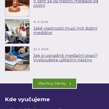
V čem se liší trestní mediace od
civilní
19. 6. 2026
Jaké vlastnosti musí mít dobrý
mediátor
22. 5. 2026
Jak si usnadnit mediační praxi?
Vyzkoušejte užitečný nástroj
›
Všechny články
Kde vyučujeme