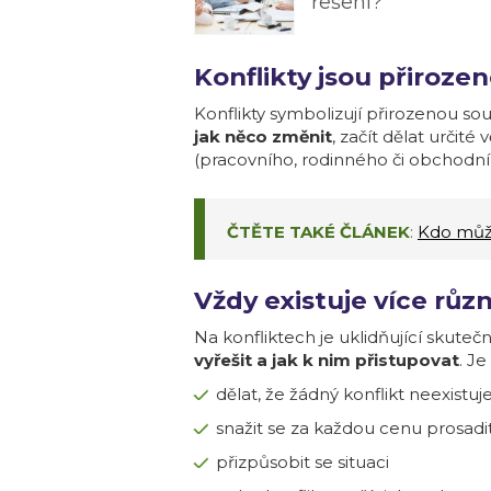
řešení?
Konflikty jsou přiroze
Konflikty symbolizují přirozenou sou
jak něco změnit
, začít dělat určit
(pracovního, rodinného či obchodní
ČTĚTE TAKÉ ČLÁNEK
:
Kdo může
Vždy existuje více růz
Na konfliktech je uklidňující skuteč
vyřešit a jak k nim přistupovat
. J
dělat, že žádný konflikt neexistuje
snažit se za každou cenu prosadit
přizpůsobit se situaci