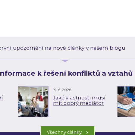
o první upozornění na nové články v našem blogu
 informace k řešení konfliktů a vztahů 
19. 6. 2026
ní
Jaké vlastnosti musí
mít dobrý mediátor
›
Všechny články