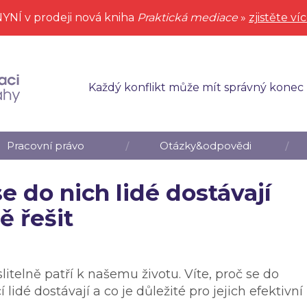
YNÍ v prodeji nová kniha
Praktická mediace
»
zjistěte ví
Každý konflikt může mít správný konec
Pracovní právo
Otázky&odpovědi
se do nich lidé dostávají
ě řešit
itelně patří k našemu životu. Víte, proč se do
í lidé dostávají a co je důležité pro jejich efektivní