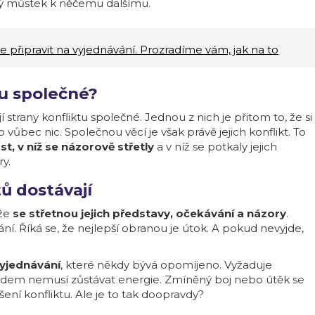
ový můstek k něčemu dalšímu.
e připravit na vyjednávání. Prozradíme vám, jak na to
tu společné?
í strany konfliktu společné. Jednou z nich je přitom to, že si
vůbec nic. Společnou věcí je však právě jejich konflikt. To
st, v níž se názorově střetly
a v níž se potkaly jejich
ry.
tů dostávají
ože
se střetnou jejich představy, očekávání a názory
.
ní. Říká se, že nejlepší obranou je útok. A pokud nevyjde,
yjednávání
, které někdy bývá opomíjeno. Vyžaduje
 lidem nemusí zůstávat energie. Zmíněný boj nebo útěk se
šení konfliktu. Ale je to tak doopravdy?