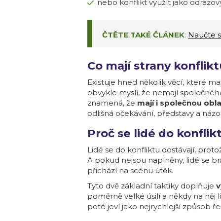
nebo konflikt využít jako odraz
ČTĚTE TAKÉ ČLÁNEK
:
Naučte s
Co mají strany konflik
Existuje hned několik věcí, které maj
obvykle myslí, že nemají společného 
znamená, že
mají i společnou obla
odlišná očekávání, představy a názo
Proč se lidé do konflik
Lidé se do konfliktu dostávají, prot
A pokud nejsou naplněny, lidé se brá
přichází na scénu útěk.
Tyto dvě základní taktiky doplňuje
v
poměrně velké úsilí a někdy na něj
poté jeví jako nejrychlejší způsob ře