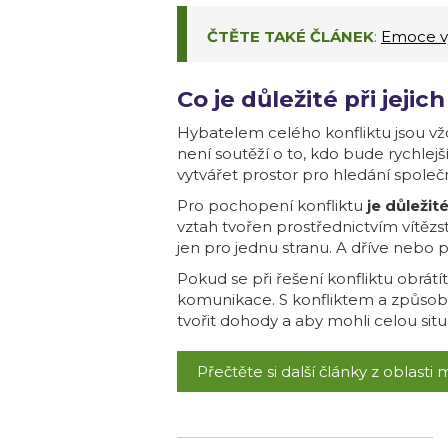
ČTĚTE TAKÉ ČLÁNEK
:
Emoce vý
Co je důležité při jejic
Hybatelem celého konfliktu jsou v
není soutěží o to, kdo bude rychlej
vytvářet prostor pro hledání společn
Pro pochopení konfliktu
je důležit
vztah tvořen prostřednictvím vítězst
jen pro jednu stranu. A dříve nebo p
Pokud se při řešení konfliktu obrátí
komunikace. S konfliktem a způsoby
tvořit dohody a aby mohli celou situ
Přečtěte si další články z oblasti