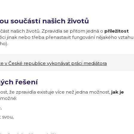
nou součástí našich životů
část našich životů. Zpravidla se přitom jedná o
příležitost
é věci jinak nebo třeba přenastavit fungování nějakého vztahu
ho).
 v České republice vykonávat práci mediátora
ných řešení
nost, že zpravidla existuje více než jedna možnost,
jak je
e možné:
,
 svou,