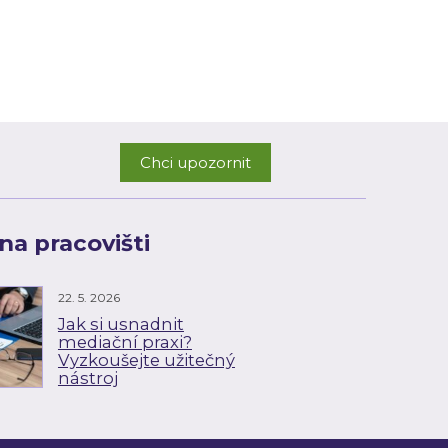
Chci upozornit
na pracovišti
22. 5. 2026
Jak si usnadnit
mediační praxi?
Vyzkoušejte užitečný
nástroj