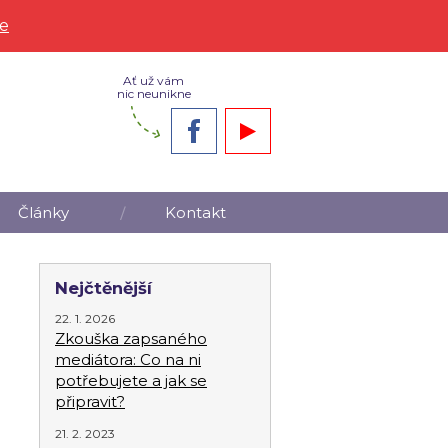
ce
Ať už vám
nic neunikne
Články
Kontakt
Nejčtěnější
22. 1. 2026
Zkouška zapsaného
mediátora: Co na ni
potřebujete a jak se
připravit?
21. 2. 2023