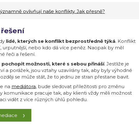
znamně ovlivňují naše konflikty. Jak přesně?
h řešení
ždy
lidé, kterých se konflikt bezprostředně týká
. Konflikt
ší, urputnější, nebo kdo dá více peněz. Naopak by měl
é řeči a řešení.
é pochopit možnosti, které s sebou přináší
. Jestliže je
ví a porážek, jsou vztahy uzavírány tak, aby byly výhodné
ozději se může stát, že to jednu ze stran přestane bavit.
te na
mediátora
, bude sledovat příležitosti pro změnu
 komunikace pracuje tak, aby klienti vždy měli možnost
aci vidět z více různých úhlů pohledu.
 mediace