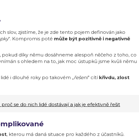
?
 slov, zjistíme, že je zde tento pojem definován jako
upky
“. Kompromis poté
může být pozitivně i negativně
y, pokud díky němu dosáhneme alespoň něčeho z toho, co
vnímán s ohledem na to, jak moc ústupků jsme kvůli němu
 lidé i dlouhé roky po takovém „
řešení
“ cítí
křivdu, zlost
: proč se do nich lidé dostávají a jak je efektivně řešit
komplikované
ost
, kterou má daná situace pro každého z účastníků.