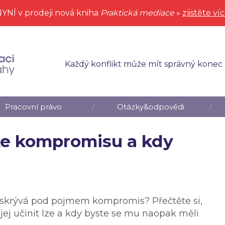
YNÍ v prodeji nová kniha
Praktická mediace
»
zjistěte ví
Každý konflikt může mít správný konec
Pracovní právo
Otázky&odpovědi
 ke kompromisu a kdy
e skrývá pod pojmem kompromis? Přečtěte si,
 jej učinit lze a kdy byste se mu naopak měli