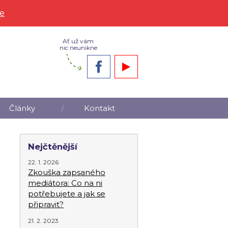
ce
Ať už vám
nic neunikne
Články
Kontakt
Nejčtěnější
22. 1. 2026
Zkouška zapsaného
mediátora: Co na ni
potřebujete a jak se
připravit?
21. 2. 2023