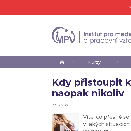
N
Kurzy
Kdy přistoupit
naopak nikoliv
22. 6. 2021
Víte, co přesně s
v jakých situacích