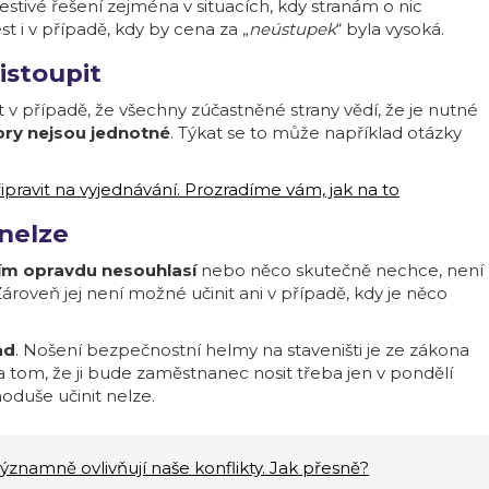
tivé řešení zejména v situacích, kdy stranám o nic
 i v případě, kdy by cena za „
neústupek
“ byla vysoká.
istoupit
v případě, že všechny zúčastněné strany vědí, že je nutné
zory nejsou jednotné
. Týkat se to může například otázky
ipravit na vyjednávání. Prozradíme vám, jak na to
nelze
čím opravdu nesouhlasí
nebo něco skutečně nechce, není
oveň jej není možné učinit ani v případě, kdy je něco
ad
. Nošení bezpečnostní helmy na staveništi je ze zákona
 tom, že ji bude zaměstnanec nosit třeba jen v pondělí
oduše učinit nelze.
znamně ovlivňují naše konflikty. Jak přesně?