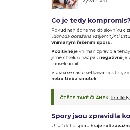
vyvarovat.
Co je tedy kompromis
Pokud nahlédneme do slovníku cizích
„
dohoda dosažená vzájemnými úst
vnímaným řešením sporu.
Pozitivně
je vnímán zpravidla tehd
jsme chtěli. A naopak
negativně
je 
museli učinit.
V praxi se často setkáváme s tím, že
nebo třeba smutek
.
ČTĚTE TAKÉ ČLÁNEK
:
Konflikty
Spory jsou zpravidla 
U každého sporu
hraje roli závažn