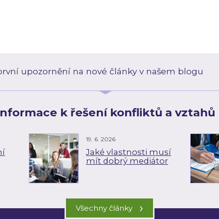
o první upozornění na nové články v našem blogu
 informace k řešení konfliktů a vztahů 
19. 6. 2026
ní
Jaké vlastnosti musí
mít dobrý mediátor
›
Všechny články