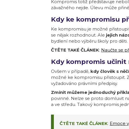
Kompromis totiž představuje neboles
závažného nejde. Úlevu může přinést
Kdy ke kompromisu př
Ke kompromisu je možné přistoupit 
se nějak rozhodnout. Ale
jejich ná
bydlení nebo výběru školy pro děti.
ČTĚTE TAKÉ ČLÁNEK
:
Naučte se př
Kdy kompromis učinit 
Ovšem v případě,
kdy člověk s ně
možné ke kompromisu přistoupit. Zár
vyžadováno právními předpisy.
Zmínit můžeme jednoduchý příkl
povinné. Nelze se proto domluvit na
a ve středu. Takový kompromis jedn
ČTĚTE TAKÉ ČLÁNEK
:
Emoce vý