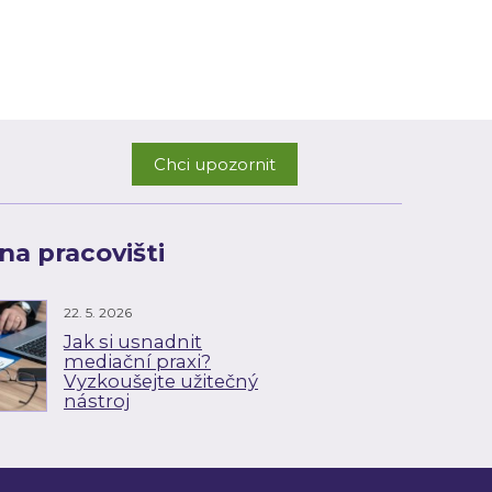
Chci upozornit
na pracovišti
22. 5. 2026
Jak si usnadnit
mediační praxi?
Vyzkoušejte užitečný
nástroj