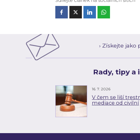
Sdílejte článek na sociálních sítích
› Získejte jak
Rady, tipy a
16. 7. 2026
V čem se liší trest
mediace od civilní