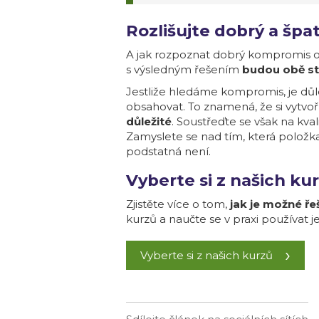
Rozlišujte dobrý a šp
A jak rozpoznat dobrý kompromis o
s výsledným řešením
budou obě st
Jestliže hledáme kompromis, je důle
obsahovat. To znamená, že si vytvoř
důležité
. Soustřeďte se však na kval
Zamyslete se nad tím, která položka
podstatná není.
Vyberte si z našich ku
Zjistěte více o tom,
jak je možné řeš
kurzů a naučte se v praxi používat 
Vyberte si z našich kurzů