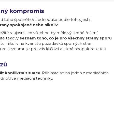
atný kompromis
d toho špatného? Jednoduše podle toho, jestli
rany spokojené nebo nikoliv
.
žité si ujasnit, co všechno by mělo výsledné řešení
íte takový
seznam toho, co je pro všechny strany sporu
itu, nikoliv na kvantitu požadavků sporných stran.
 ze seznamu je pro vás klíčová a která naopak zase tak
rzů
it konfliktní situace
. Přihlaste se na jeden z mediačních
jednotlivé mediační techniky.