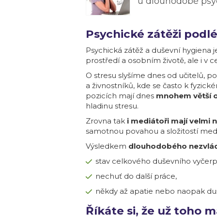
u dlouhodobé psyc
Psychické zátěži podl
Psychická zátěž a duševní hygiena j
prostředí a osobním životě, ale i v 
O stresu slyšíme dnes od učitelů, pol
a živnostníků, kde se často k fyzické
pozicích mají dnes
mnohem větší o
hladinu stresu.
Zrovna tak
i mediátoři mají velmi 
samotnou povahou a složitostí media
Výsledkem
dlouhodobého nezvládá
stav celkového duševního vyčerp
nechuť do další práce,
někdy až apatie nebo naopak duše
Říkáte si, že už toho 