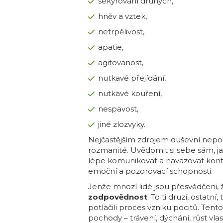
sekýrování druhých,
hněv a vztek,
netrpělivost,
apatie,
agitovanost,
nutkavé přejídání,
nutkavé kouření,
nespavost,
jiné zlozvyky.
Nejčastějším zdrojem duševní nep
rozmanité. Uvědomit si sebe sám, ja
lépe komunikovat a navazovat kontak
emoční a pozorovací schopnosti.
Jenže mnozí lidé jsou přesvědčeni,
zodpovědnost
. To ti druzí, ostatní,
potlačili proces vzniku pocitů. Tento 
pochody – trávení, dýchání, růst vlas