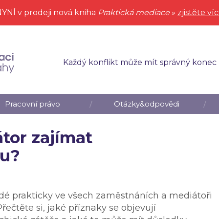
YNÍ v prodeji nová kniha
Praktická mediace
»
zjistěte ví
Každý konflikt může mít správný konec
Pracovní právo
Otázky&odpovědi
tor zajímat
nu?
lidé prakticky ve všech zaměstnáních a mediátoři
řečtěte si, jaké příznaky se objevují