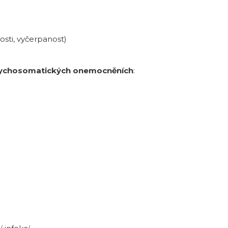
sti, vyčerpanost)
ychosomatických onemocněních
: