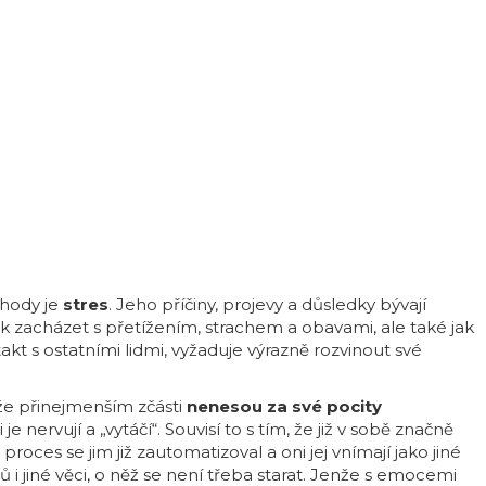
ohody je
stres
. Jeho příčiny, projevy a důsledky bývají
k zacházet s přetížením, strachem a obavami, ale také jak
t s ostatními lidmi, vyžaduje výrazně rozvinout své
 že přinejmenším zčásti
nenesou za své pocity
 ti je nervují a „vytáčí“. Souvisí to s tím, že již v sobě značně
proces se jim již zautomatizoval a oni jej vnímají jako jiné
ů i jiné věci, o něž se není třeba starat. Jenže s emocemi