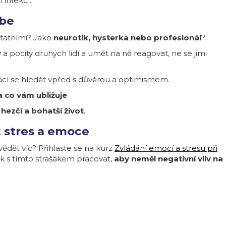
infekcí.
ebe
ostatními? Jako
neurotik, hysterka nebo profesionál
?
y
a pocity druhých lidí a umět na ně reagovat, ne se jimi
ácí se hledět vpřed s důvěrou a optimismem.
 co vám ubližuje
.
 hezčí a bohatší život
.
t stres a emoce
ědět víc? Přihlaste se na kurz
Zvládání emocí a stresu při
jak s tímto strašákem pracovat,
aby neměl negativní vliv na