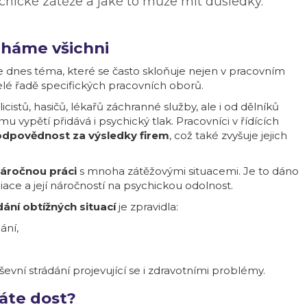
hické zátěže a jaké to může mít důsledky.
éháme všichni
e dnes téma, které se často skloňuje nejen v pracovním
celé řadě specifických pracovních oborů.
icistů, hasičů, lékařů záchranné služby, ale i od dělníků
mu vypětí přidává i psychický tlak. Pracovníci v řídících
dpovědnost za výsledky firem
, což také zvyšuje jejich
náročnou práci
s mnoha zátěžovými situacemi. Je to dáno
ce a její náročností na psychickou odolnost.
ní obtížných situací
je zpravidla:
ání,
vní strádání projevující se i zdravotními problémy.
máte dost?