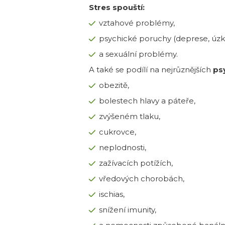
Stres spouští:
vztahové problémy,
psychické poruchy (deprese, úzko
a sexuální problémy.
A také se podílí na nejrůznějších
ps
obezitě,
bolestech hlavy a páteře,
zvýšeném tlaku,
cukrovce,
neplodnosti,
zažívacích potížích,
vředových chorobách,
ischias,
snížení imunity,