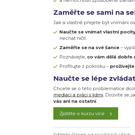
a nemocnosti způsobené banální 
Zaměřte se sami na s
Jak si vlastně přejete být vnímáni 
Naučte se vnímat vlastní pocit
nechat ničit.
Zaměřte se na své šance
– vypl
Poznávejte,
co vám dělá dobře a
Profitujte z pokroku –
prožívejte
Naučte se lépe zvláda
Chcete se o této problematice dozv
mediaci a práci s lidmi
. Dozvíte se, 
vás ani na ostatní
.
Zjistěte o kurzu více
Sdílejte článek na sociálních sítích