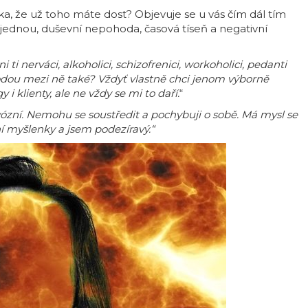
a, že už toho máte dost? Objevuje se u vás čím dál tím
ajednou, duševní nepohoda, časová tíseň a negativní
i ti nerváci, alkoholici, schizofrenici, workoholici, pedanti
odou mezi ně také? Vždyť vlastně chci jenom výborně
i klienty, ale ne vždy se mi to daří.
“
vózní. Nemohu se soustředit a pochybuji o sobě. Má mysl se
í myšlenky a jsem podezíravý.“