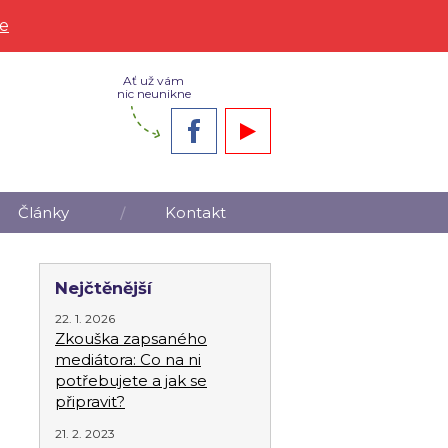
ce
Ať už vám
nic neunikne
Články
Kontakt
Nejčtěnější
22. 1. 2026
Zkouška zapsaného
mediátora: Co na ni
potřebujete a jak se
připravit?
21. 2. 2023