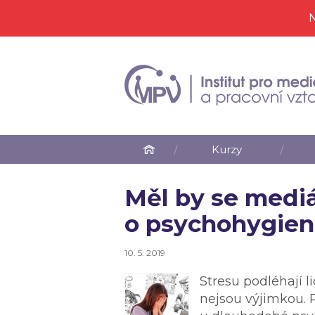
N
Kurzy
Měl by se mediá
o psychohygie
10. 5. 2019
Stresu podléhají 
nejsou výjimkou. P