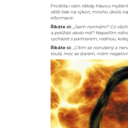
Prolétla i vám někdy hlavou myšlenk
větší tlak na výkon, mnoho úkolů n
informace:
Říkáte si:
„
Jsem normální?
Co všichn
a potížisti okolo mě? Nepatřím náh
vycházet s partnerem, rodinou, kolegy 
Říkáte si:
„Cítím se rozrušený a ner
toulá, moc se starám, mám negativn