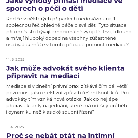
Jaké výhody přináší mediace ve
sporech o péči o děti
Rodiče v některých případech nedokážou najít
společnou řeč ohledně péče o své děti. Tyto situace
přitom často bývají emocionálně vypjaté, trvají dlouho
a mívají hluboký dopad na všechny zúčastněné
osoby. Jak může v tomto případě pomoct mediace?
14. 5. 2025
Jak může advokát svého klienta
připravit na mediaci
Mediace si v dnešní právní praxi získává čím dál větší
pozornost jako efektivní způsob řešení konfliktů. Pro
advokáty tím vzniká nová otázka. Jak co nejlépe
připravit klienty na jednání, které má odlišný průběh
i dynamiku než klasické soudní řízení?
11. 4. 2025
Proč se nebát ptát na intimní