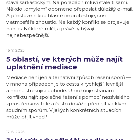
stává sarkastickým. Na poradách mluví stále ti samí.
Někdo „omylem“ opomene přeposlat důležitý e-mail.
A přestože nikdo hlasitě neprotestuje, cosi
v atmosféře zhoustlo. Ne každý konflikt se projevuje
nahlas. Některé mlčí, a právě ty bývají
nejnebezpečnější.
16. 7. 2025
5 oblastí, ve kterých může najít
uplatnění mediace
Mediace není jen alternativní způsob řešení sporů —
v mnoha případech je to cesta k rychlejší, levnější
a méně stresující dohodě. Umožňuje stranám
konfliktu najít společné řešení s pomocí nezávislého
zprostředkovatele a často dokáže předejít vleklým
soudním sporům. V jakých konkrétních situacích
může přijít vhod?
17. 6. 2025