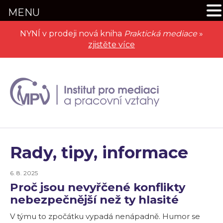
MENU
NYNÍ v prodeji nová kniha
Praktická mediace
»
zjistěte více
Rady, tipy, informace
6. 8. 2025
Proč jsou nevyřčené konflikty
nebezpečnější než ty hlasité
V týmu to zpočátku vypadá nenápadně. Humor se