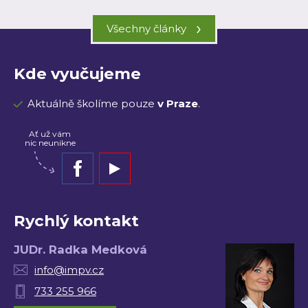
›
Všechny články
Kde vyučujeme
Aktuálně školíme pouze
v Praze
.
Ať už vám
nic neunikne
Rychlý kontakt
JUDr. Radka Medková
info@impv.cz
733 255 966